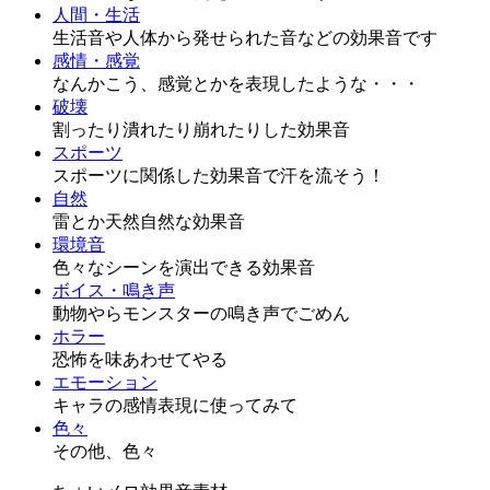
人間・生活
生活音や人体から発せられた音などの効果音です
感情・感覚
なんかこう、感覚とかを表現したような・・・
破壊
割ったり潰れたり崩れたりした効果音
スポーツ
スポーツに関係した効果音で汗を流そう！
自然
雷とか天然自然な効果音
環境音
色々なシーンを演出できる効果音
ボイス・鳴き声
動物やらモンスターの鳴き声でごめん
ホラー
恐怖を味あわせてやる
エモーション
キャラの感情表現に使ってみて
色々
その他、色々