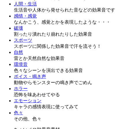
人間・生活
生活音や人体から発せられた音などの効果音です
感情・感覚
なんかこう、感覚とかを表現したような・・・
破壊
割ったり潰れたり崩れたりした効果音
スポーツ
スポーツに関係した効果音で汗を流そう！
自然
雷とか天然自然な効果音
環境音
色々なシーンを演出できる効果音
ボイス・鳴き声
動物やらモンスターの鳴き声でごめん
ホラー
恐怖を味あわせてやる
エモーション
キャラの感情表現に使ってみて
色々
その他、色々