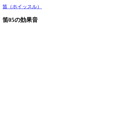
笛（ホイッスル）
笛05の効果音