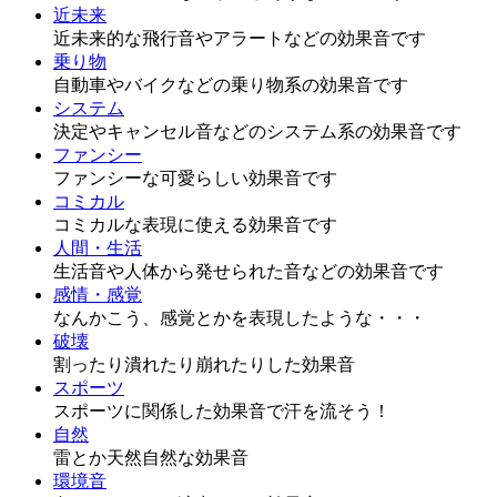
近未来
近未来的な飛行音やアラートなどの効果音です
乗り物
自動車やバイクなどの乗り物系の効果音です
システム
決定やキャンセル音などのシステム系の効果音です
ファンシー
ファンシーな可愛らしい効果音です
コミカル
コミカルな表現に使える効果音です
人間・生活
生活音や人体から発せられた音などの効果音です
感情・感覚
なんかこう、感覚とかを表現したような・・・
破壊
割ったり潰れたり崩れたりした効果音
スポーツ
スポーツに関係した効果音で汗を流そう！
自然
雷とか天然自然な効果音
環境音