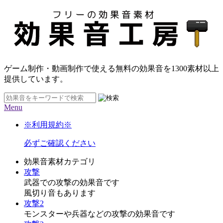
ゲーム制作・動画制作で使える無料の効果音を
1300素材
以上
提供しています。
Menu
※利用規約※
必ずご確認ください
効果音素材カテゴリ
攻撃
武器での攻撃の効果音です
風切り音もあります
攻撃2
モンスターや兵器などの攻撃の効果音です