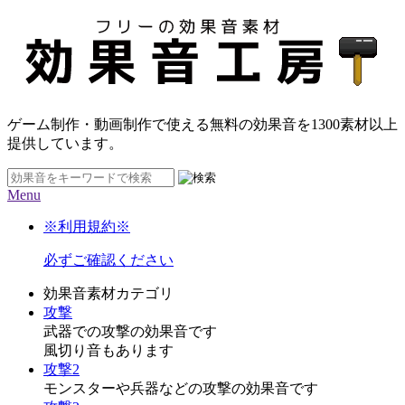
ゲーム制作・動画制作で使える無料の効果音を
1300素材
以上
提供しています。
Menu
※利用規約※
必ずご確認ください
効果音素材カテゴリ
攻撃
武器での攻撃の効果音です
風切り音もあります
攻撃2
モンスターや兵器などの攻撃の効果音です