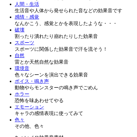
人間・生活
生活音や人体から発せられた音などの効果音です
感情・感覚
なんかこう、感覚とかを表現したような・・・
破壊
割ったり潰れたり崩れたりした効果音
スポーツ
スポーツに関係した効果音で汗を流そう！
自然
雷とか天然自然な効果音
環境音
色々なシーンを演出できる効果音
ボイス・鳴き声
動物やらモンスターの鳴き声でごめん
ホラー
恐怖を味あわせてやる
エモーション
キャラの感情表現に使ってみて
色々
その他、色々