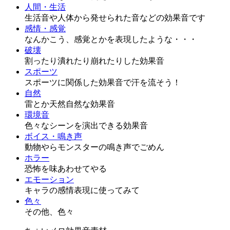
人間・生活
生活音や人体から発せられた音などの効果音です
感情・感覚
なんかこう、感覚とかを表現したような・・・
破壊
割ったり潰れたり崩れたりした効果音
スポーツ
スポーツに関係した効果音で汗を流そう！
自然
雷とか天然自然な効果音
環境音
色々なシーンを演出できる効果音
ボイス・鳴き声
動物やらモンスターの鳴き声でごめん
ホラー
恐怖を味あわせてやる
エモーション
キャラの感情表現に使ってみて
色々
その他、色々