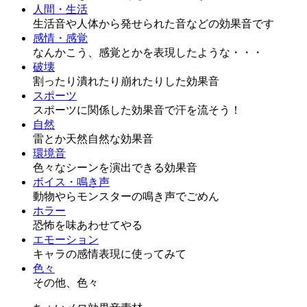
人間・生活
生活音や人体から発せられた音などの効果音です
感情・感覚
なんかこう、感覚とかを表現したような・・・
破壊
割ったり潰れたり崩れたりした効果音
スポーツ
スポーツに関係した効果音で汗を流そう！
自然
雷とか天然自然な効果音
環境音
色々なシーンを演出できる効果音
ボイス・鳴き声
動物やらモンスターの鳴き声でごめん
ホラー
恐怖を味あわせてやる
エモーション
キャラの感情表現に使ってみて
色々
その他、色々