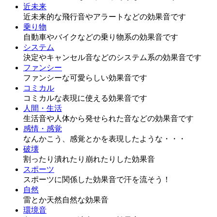
近未来
近未来的な飛行音やアラートなどの効果音です
乗り物
自動車やバイクなどの乗り物系の効果音です
システム
決定やキャンセル音などのシステム系の効果音です
ファンシー
ファンシーな可愛らしい効果音です
コミカル
コミカルな表現に使える効果音です
人間・生活
生活音や人体から発せられた音などの効果音です
感情・感覚
なんかこう、感覚とかを表現したような・・・
破壊
割ったり潰れたり崩れたりした効果音
スポーツ
スポーツに関係した効果音で汗を流そう！
自然
雷とか天然自然な効果音
環境音