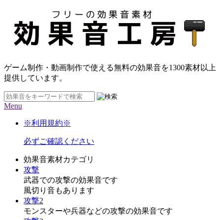
ゲーム制作・動画制作で使える無料の効果音を
1300素材
以上
提供しています。
Menu
※利用規約※
必ずご確認ください
効果音素材カテゴリ
攻撃
武器での攻撃の効果音です
風切り音もあります
攻撃2
モンスターや兵器などの攻撃の効果音です