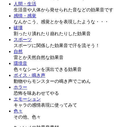
人間・生活
生活音や人体から発せられた音などの効果音です
感情・感覚
なんかこう、感覚とかを表現したような・・・
破壊
割ったり潰れたり崩れたりした効果音
スポーツ
スポーツに関係した効果音で汗を流そう！
自然
雷とか天然自然な効果音
環境音
色々なシーンを演出できる効果音
ボイス・鳴き声
動物やらモンスターの鳴き声でごめん
ホラー
恐怖を味あわせてやる
エモーション
キャラの感情表現に使ってみて
色々
その他、色々