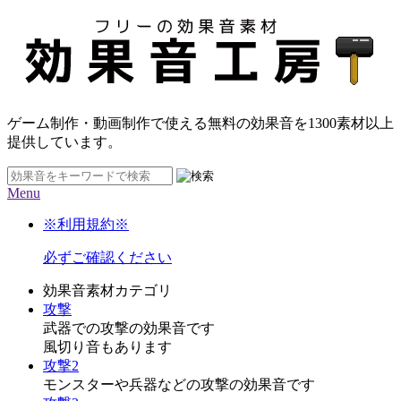
ゲーム制作・動画制作で使える無料の効果音を
1300素材
以上
提供しています。
Menu
※利用規約※
必ずご確認ください
効果音素材カテゴリ
攻撃
武器での攻撃の効果音です
風切り音もあります
攻撃2
モンスターや兵器などの攻撃の効果音です