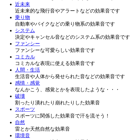
近未来
近未来的な飛行音やアラートなどの効果音です
乗り物
自動車やバイクなどの乗り物系の効果音です
システム
決定やキャンセル音などのシステム系の効果音です
ファンシー
ファンシーな可愛らしい効果音です
コミカル
コミカルな表現に使える効果音です
人間・生活
生活音や人体から発せられた音などの効果音です
感情・感覚
なんかこう、感覚とかを表現したような・・・
破壊
割ったり潰れたり崩れたりした効果音
スポーツ
スポーツに関係した効果音で汗を流そう！
自然
雷とか天然自然な効果音
環境音