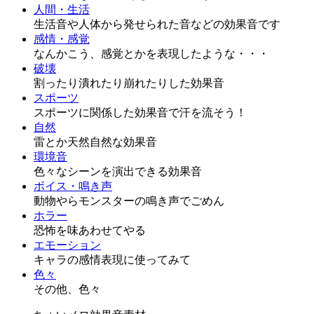
人間・生活
生活音や人体から発せられた音などの効果音です
感情・感覚
なんかこう、感覚とかを表現したような・・・
破壊
割ったり潰れたり崩れたりした効果音
スポーツ
スポーツに関係した効果音で汗を流そう！
自然
雷とか天然自然な効果音
環境音
色々なシーンを演出できる効果音
ボイス・鳴き声
動物やらモンスターの鳴き声でごめん
ホラー
恐怖を味あわせてやる
エモーション
キャラの感情表現に使ってみて
色々
その他、色々