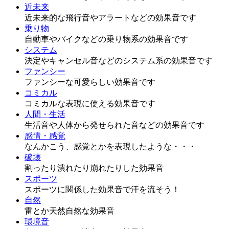
近未来
近未来的な飛行音やアラートなどの効果音です
乗り物
自動車やバイクなどの乗り物系の効果音です
システム
決定やキャンセル音などのシステム系の効果音です
ファンシー
ファンシーな可愛らしい効果音です
コミカル
コミカルな表現に使える効果音です
人間・生活
生活音や人体から発せられた音などの効果音です
感情・感覚
なんかこう、感覚とかを表現したような・・・
破壊
割ったり潰れたり崩れたりした効果音
スポーツ
スポーツに関係した効果音で汗を流そう！
自然
雷とか天然自然な効果音
環境音