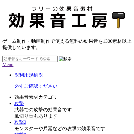
ゲーム制作・動画制作で使える無料の効果音を
1300素材
以上
提供しています。
Menu
※利用規約※
必ずご確認ください
効果音素材カテゴリ
攻撃
武器での攻撃の効果音です
風切り音もあります
攻撃2
モンスターや兵器などの攻撃の効果音です