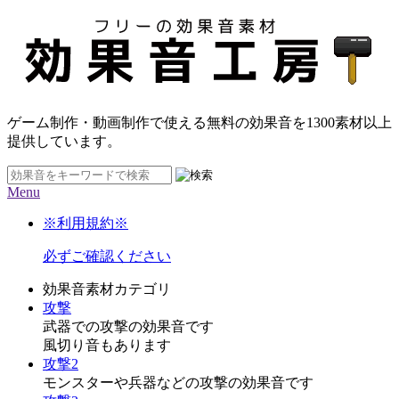
ゲーム制作・動画制作で使える無料の効果音を
1300素材
以上
提供しています。
Menu
※利用規約※
必ずご確認ください
効果音素材カテゴリ
攻撃
武器での攻撃の効果音です
風切り音もあります
攻撃2
モンスターや兵器などの攻撃の効果音です