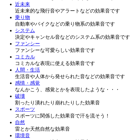
近未来
近未来的な飛行音やアラートなどの効果音です
乗り物
自動車やバイクなどの乗り物系の効果音です
システム
決定やキャンセル音などのシステム系の効果音です
ファンシー
ファンシーな可愛らしい効果音です
コミカル
コミカルな表現に使える効果音です
人間・生活
生活音や人体から発せられた音などの効果音です
感情・感覚
なんかこう、感覚とかを表現したような・・・
破壊
割ったり潰れたり崩れたりした効果音
スポーツ
スポーツに関係した効果音で汗を流そう！
自然
雷とか天然自然な効果音
環境音