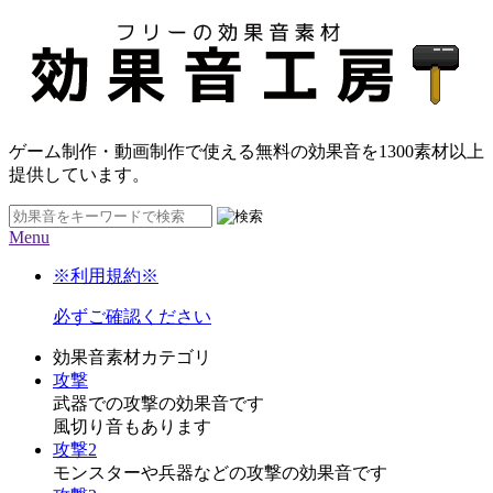
ゲーム制作・動画制作で使える無料の効果音を
1300素材
以上
提供しています。
Menu
※利用規約※
必ずご確認ください
効果音素材カテゴリ
攻撃
武器での攻撃の効果音です
風切り音もあります
攻撃2
モンスターや兵器などの攻撃の効果音です