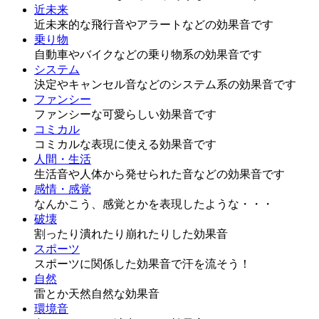
近未来
近未来的な飛行音やアラートなどの効果音です
乗り物
自動車やバイクなどの乗り物系の効果音です
システム
決定やキャンセル音などのシステム系の効果音です
ファンシー
ファンシーな可愛らしい効果音です
コミカル
コミカルな表現に使える効果音です
人間・生活
生活音や人体から発せられた音などの効果音です
感情・感覚
なんかこう、感覚とかを表現したような・・・
破壊
割ったり潰れたり崩れたりした効果音
スポーツ
スポーツに関係した効果音で汗を流そう！
自然
雷とか天然自然な効果音
環境音