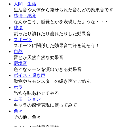
人間・生活
生活音や人体から発せられた音などの効果音です
感情・感覚
なんかこう、感覚とかを表現したような・・・
破壊
割ったり潰れたり崩れたりした効果音
スポーツ
スポーツに関係した効果音で汗を流そう！
自然
雷とか天然自然な効果音
環境音
色々なシーンを演出できる効果音
ボイス・鳴き声
動物やらモンスターの鳴き声でごめん
ホラー
恐怖を味あわせてやる
エモーション
キャラの感情表現に使ってみて
色々
その他、色々