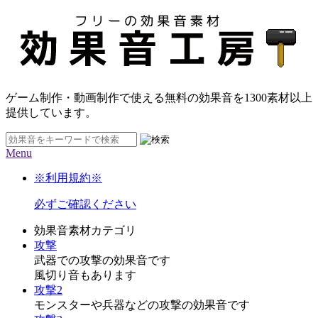
ゲーム制作・動画制作で使える無料の効果音を
1300素材
以上
提供しています。
Menu
※利用規約※
必ずご確認ください
効果音素材カテゴリ
攻撃
武器での攻撃の効果音です
風切り音もあります
攻撃2
モンスターや兵器などの攻撃の効果音です