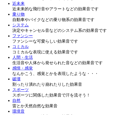
近未来
近未来的な飛行音やアラートなどの効果音です
乗り物
自動車やバイクなどの乗り物系の効果音です
システム
決定やキャンセル音などのシステム系の効果音です
ファンシー
ファンシーな可愛らしい効果音です
コミカル
コミカルな表現に使える効果音です
人間・生活
生活音や人体から発せられた音などの効果音です
感情・感覚
なんかこう、感覚とかを表現したような・・・
破壊
割ったり潰れたり崩れたりした効果音
スポーツ
スポーツに関係した効果音で汗を流そう！
自然
雷とか天然自然な効果音
環境音