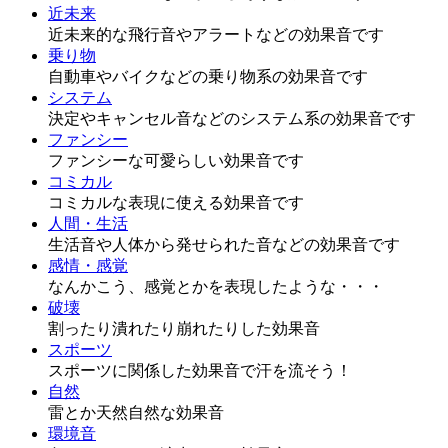
近未来
近未来的な飛行音やアラートなどの効果音です
乗り物
自動車やバイクなどの乗り物系の効果音です
システム
決定やキャンセル音などのシステム系の効果音です
ファンシー
ファンシーな可愛らしい効果音です
コミカル
コミカルな表現に使える効果音です
人間・生活
生活音や人体から発せられた音などの効果音です
感情・感覚
なんかこう、感覚とかを表現したような・・・
破壊
割ったり潰れたり崩れたりした効果音
スポーツ
スポーツに関係した効果音で汗を流そう！
自然
雷とか天然自然な効果音
環境音