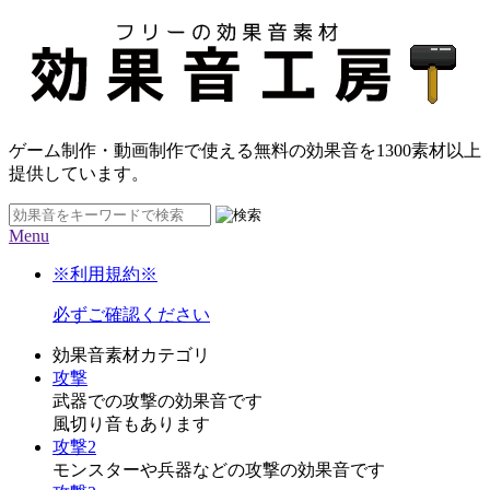
ゲーム制作・動画制作で使える無料の効果音を
1300素材
以上
提供しています。
Menu
※利用規約※
必ずご確認ください
効果音素材カテゴリ
攻撃
武器での攻撃の効果音です
風切り音もあります
攻撃2
モンスターや兵器などの攻撃の効果音です