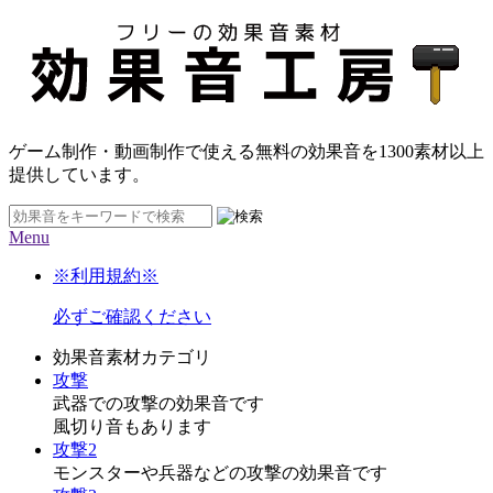
ゲーム制作・動画制作で使える無料の効果音を
1300素材
以上
提供しています。
Menu
※利用規約※
必ずご確認ください
効果音素材カテゴリ
攻撃
武器での攻撃の効果音です
風切り音もあります
攻撃2
モンスターや兵器などの攻撃の効果音です