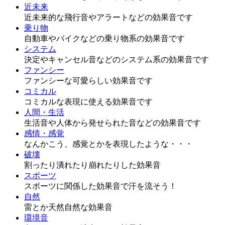
近未来
近未来的な飛行音やアラートなどの効果音です
乗り物
自動車やバイクなどの乗り物系の効果音です
システム
決定やキャンセル音などのシステム系の効果音です
ファンシー
ファンシーな可愛らしい効果音です
コミカル
コミカルな表現に使える効果音です
人間・生活
生活音や人体から発せられた音などの効果音です
感情・感覚
なんかこう、感覚とかを表現したような・・・
破壊
割ったり潰れたり崩れたりした効果音
スポーツ
スポーツに関係した効果音で汗を流そう！
自然
雷とか天然自然な効果音
環境音