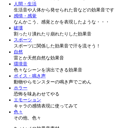
人間・生活
生活音や人体から発せられた音などの効果音です
感情・感覚
なんかこう、感覚とかを表現したような・・・
破壊
割ったり潰れたり崩れたりした効果音
スポーツ
スポーツに関係した効果音で汗を流そう！
自然
雷とか天然自然な効果音
環境音
色々なシーンを演出できる効果音
ボイス・鳴き声
動物やらモンスターの鳴き声でごめん
ホラー
恐怖を味あわせてやる
エモーション
キャラの感情表現に使ってみて
色々
その他、色々