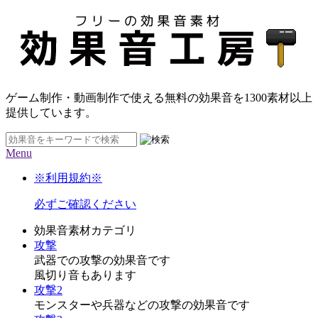
ゲーム制作・動画制作で使える無料の効果音を
1300素材
以上
提供しています。
Menu
※利用規約※
必ずご確認ください
効果音素材カテゴリ
攻撃
武器での攻撃の効果音です
風切り音もあります
攻撃2
モンスターや兵器などの攻撃の効果音です