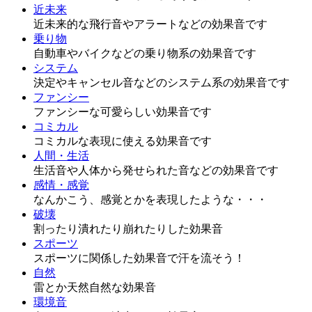
近未来
近未来的な飛行音やアラートなどの効果音です
乗り物
自動車やバイクなどの乗り物系の効果音です
システム
決定やキャンセル音などのシステム系の効果音です
ファンシー
ファンシーな可愛らしい効果音です
コミカル
コミカルな表現に使える効果音です
人間・生活
生活音や人体から発せられた音などの効果音です
感情・感覚
なんかこう、感覚とかを表現したような・・・
破壊
割ったり潰れたり崩れたりした効果音
スポーツ
スポーツに関係した効果音で汗を流そう！
自然
雷とか天然自然な効果音
環境音