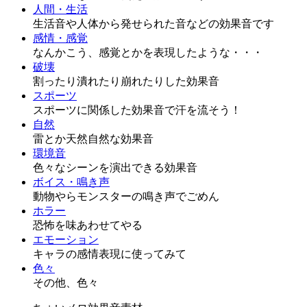
人間・生活
生活音や人体から発せられた音などの効果音です
感情・感覚
なんかこう、感覚とかを表現したような・・・
破壊
割ったり潰れたり崩れたりした効果音
スポーツ
スポーツに関係した効果音で汗を流そう！
自然
雷とか天然自然な効果音
環境音
色々なシーンを演出できる効果音
ボイス・鳴き声
動物やらモンスターの鳴き声でごめん
ホラー
恐怖を味あわせてやる
エモーション
キャラの感情表現に使ってみて
色々
その他、色々