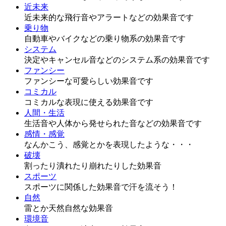
近未来
近未来的な飛行音やアラートなどの効果音です
乗り物
自動車やバイクなどの乗り物系の効果音です
システム
決定やキャンセル音などのシステム系の効果音です
ファンシー
ファンシーな可愛らしい効果音です
コミカル
コミカルな表現に使える効果音です
人間・生活
生活音や人体から発せられた音などの効果音です
感情・感覚
なんかこう、感覚とかを表現したような・・・
破壊
割ったり潰れたり崩れたりした効果音
スポーツ
スポーツに関係した効果音で汗を流そう！
自然
雷とか天然自然な効果音
環境音