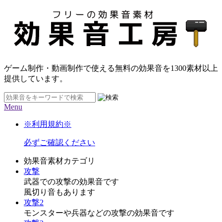
ゲーム制作・動画制作で使える無料の効果音を
1300素材
以上
提供しています。
Menu
※利用規約※
必ずご確認ください
効果音素材カテゴリ
攻撃
武器での攻撃の効果音です
風切り音もあります
攻撃2
モンスターや兵器などの攻撃の効果音です