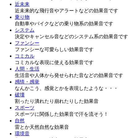
近未来
近未来的な飛行音やアラートなどの効果音です
乗り物
自動車やバイクなどの乗り物系の効果音です
システム
決定やキャンセル音などのシステム系の効果音です
ファンシー
ファンシーな可愛らしい効果音です
コミカル
コミカルな表現に使える効果音です
人間・生活
生活音や人体から発せられた音などの効果音です
感情・感覚
なんかこう、感覚とかを表現したような・・・
破壊
割ったり潰れたり崩れたりした効果音
スポーツ
スポーツに関係した効果音で汗を流そう！
自然
雷とか天然自然な効果音
環境音