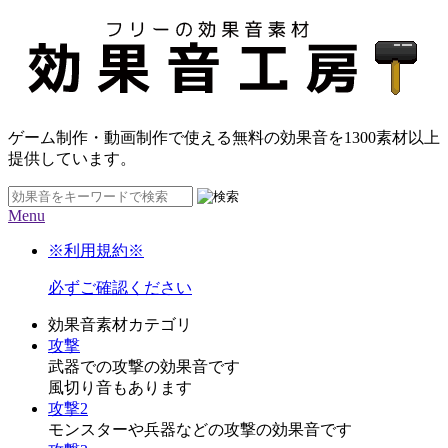
ゲーム制作・動画制作で使える無料の効果音を
1300素材
以上
提供しています。
Menu
※利用規約※
必ずご確認ください
効果音素材カテゴリ
攻撃
武器での攻撃の効果音です
風切り音もあります
攻撃2
モンスターや兵器などの攻撃の効果音です