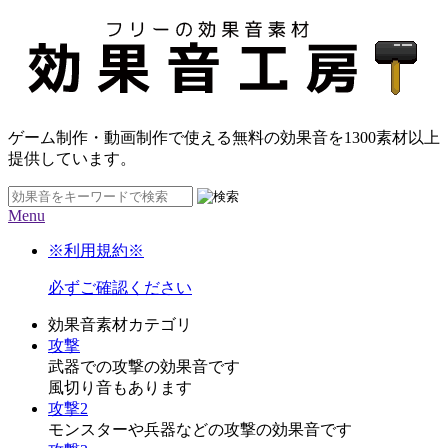
ゲーム制作・動画制作で使える無料の効果音を
1300素材
以上
提供しています。
Menu
※利用規約※
必ずご確認ください
効果音素材カテゴリ
攻撃
武器での攻撃の効果音です
風切り音もあります
攻撃2
モンスターや兵器などの攻撃の効果音です