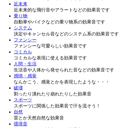
近未来
近未来的な飛行音やアラートなどの効果音です
乗り物
自動車やバイクなどの乗り物系の効果音です
システム
決定やキャンセル音などのシステム系の効果音です
ファンシー
ファンシーな可愛らしい効果音です
コミカル
コミカルな表現に使える効果音です
人間・生活
生活音や人体から発せられた音などの効果音です
感情・感覚
なんかこう、感覚とかを表現したような・・・
破壊
割ったり潰れたり崩れたりした効果音
スポーツ
スポーツに関係した効果音で汗を流そう！
自然
雷とか天然自然な効果音
環境音