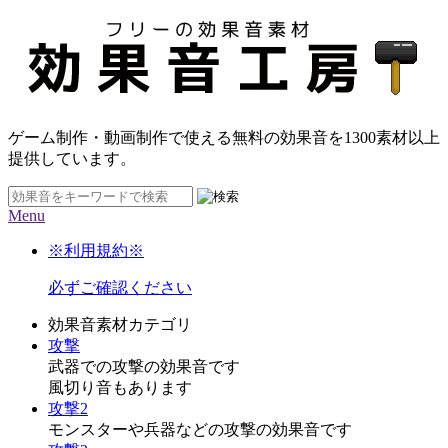
ゲーム制作・動画制作で使える無料の効果音を
1300素材
以上
提供しています。
Menu
※利用規約※
必ずご確認ください
効果音素材カテゴリ
攻撃
武器での攻撃の効果音です
風切り音もあります
攻撃2
モンスターや兵器などの攻撃の効果音です