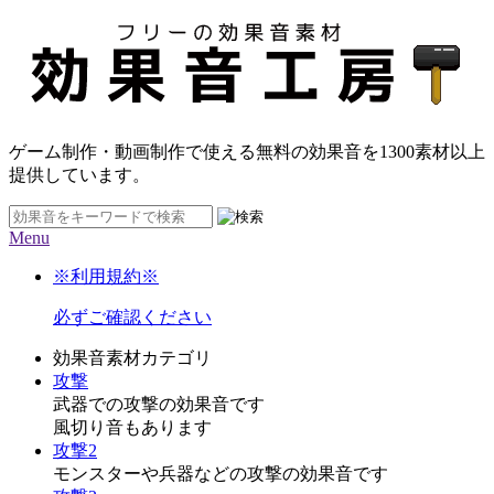
ゲーム制作・動画制作で使える無料の効果音を
1300素材
以上
提供しています。
Menu
※利用規約※
必ずご確認ください
効果音素材カテゴリ
攻撃
武器での攻撃の効果音です
風切り音もあります
攻撃2
モンスターや兵器などの攻撃の効果音です