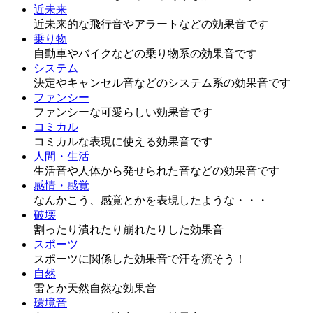
近未来
近未来的な飛行音やアラートなどの効果音です
乗り物
自動車やバイクなどの乗り物系の効果音です
システム
決定やキャンセル音などのシステム系の効果音です
ファンシー
ファンシーな可愛らしい効果音です
コミカル
コミカルな表現に使える効果音です
人間・生活
生活音や人体から発せられた音などの効果音です
感情・感覚
なんかこう、感覚とかを表現したような・・・
破壊
割ったり潰れたり崩れたりした効果音
スポーツ
スポーツに関係した効果音で汗を流そう！
自然
雷とか天然自然な効果音
環境音