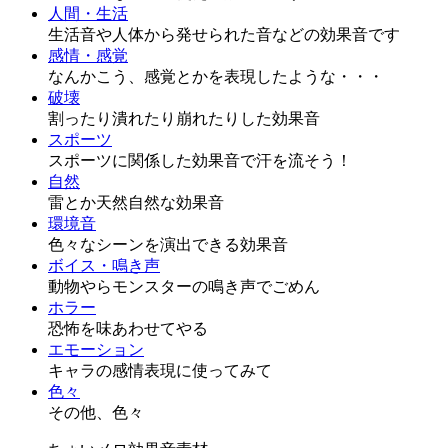
人間・生活
生活音や人体から発せられた音などの効果音です
感情・感覚
なんかこう、感覚とかを表現したような・・・
破壊
割ったり潰れたり崩れたりした効果音
スポーツ
スポーツに関係した効果音で汗を流そう！
自然
雷とか天然自然な効果音
環境音
色々なシーンを演出できる効果音
ボイス・鳴き声
動物やらモンスターの鳴き声でごめん
ホラー
恐怖を味あわせてやる
エモーション
キャラの感情表現に使ってみて
色々
その他、色々