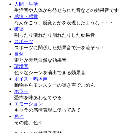
人間・生活
生活音や人体から発せられた音などの効果音です
感情・感覚
なんかこう、感覚とかを表現したような・・・
破壊
割ったり潰れたり崩れたりした効果音
スポーツ
スポーツに関係した効果音で汗を流そう！
自然
雷とか天然自然な効果音
環境音
色々なシーンを演出できる効果音
ボイス・鳴き声
動物やらモンスターの鳴き声でごめん
ホラー
恐怖を味あわせてやる
エモーション
キャラの感情表現に使ってみて
色々
その他、色々