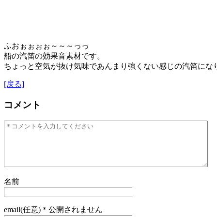
ふおぉぉぉぉ～～～っっ
船の汽笛の効果音素材です。
ちょっと空気が抜け気味であんまり強くない感じの汽笛にな
[戻る]
コメント
名前
email(任意)＊公開されません