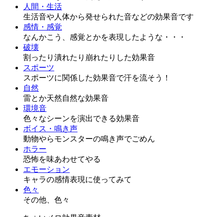
人間・生活
生活音や人体から発せられた音などの効果音です
感情・感覚
なんかこう、感覚とかを表現したような・・・
破壊
割ったり潰れたり崩れたりした効果音
スポーツ
スポーツに関係した効果音で汗を流そう！
自然
雷とか天然自然な効果音
環境音
色々なシーンを演出できる効果音
ボイス・鳴き声
動物やらモンスターの鳴き声でごめん
ホラー
恐怖を味あわせてやる
エモーション
キャラの感情表現に使ってみて
色々
その他、色々