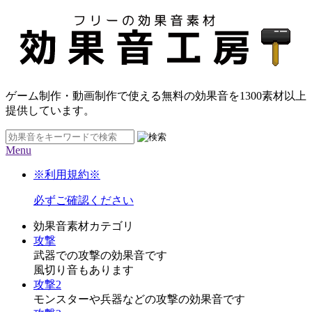
ゲーム制作・動画制作で使える無料の効果音を
1300素材
以上
提供しています。
Menu
※利用規約※
必ずご確認ください
効果音素材カテゴリ
攻撃
武器での攻撃の効果音です
風切り音もあります
攻撃2
モンスターや兵器などの攻撃の効果音です