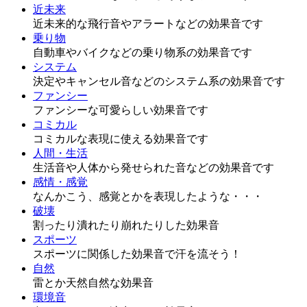
近未来
近未来的な飛行音やアラートなどの効果音です
乗り物
自動車やバイクなどの乗り物系の効果音です
システム
決定やキャンセル音などのシステム系の効果音です
ファンシー
ファンシーな可愛らしい効果音です
コミカル
コミカルな表現に使える効果音です
人間・生活
生活音や人体から発せられた音などの効果音です
感情・感覚
なんかこう、感覚とかを表現したような・・・
破壊
割ったり潰れたり崩れたりした効果音
スポーツ
スポーツに関係した効果音で汗を流そう！
自然
雷とか天然自然な効果音
環境音