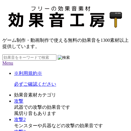
ゲーム制作・動画制作で使える無料の効果音を
1300素材
以上
提供しています。
Menu
※利用規約※
必ずご確認ください
効果音素材カテゴリ
攻撃
武器での攻撃の効果音です
風切り音もあります
攻撃2
モンスターや兵器などの攻撃の効果音です