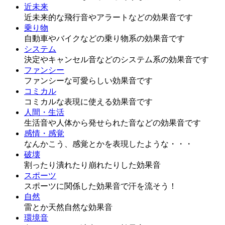
近未来
近未来的な飛行音やアラートなどの効果音です
乗り物
自動車やバイクなどの乗り物系の効果音です
システム
決定やキャンセル音などのシステム系の効果音です
ファンシー
ファンシーな可愛らしい効果音です
コミカル
コミカルな表現に使える効果音です
人間・生活
生活音や人体から発せられた音などの効果音です
感情・感覚
なんかこう、感覚とかを表現したような・・・
破壊
割ったり潰れたり崩れたりした効果音
スポーツ
スポーツに関係した効果音で汗を流そう！
自然
雷とか天然自然な効果音
環境音