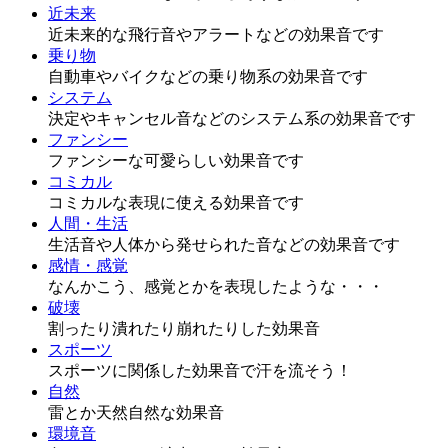
近未来
近未来的な飛行音やアラートなどの効果音です
乗り物
自動車やバイクなどの乗り物系の効果音です
システム
決定やキャンセル音などのシステム系の効果音です
ファンシー
ファンシーな可愛らしい効果音です
コミカル
コミカルな表現に使える効果音です
人間・生活
生活音や人体から発せられた音などの効果音です
感情・感覚
なんかこう、感覚とかを表現したような・・・
破壊
割ったり潰れたり崩れたりした効果音
スポーツ
スポーツに関係した効果音で汗を流そう！
自然
雷とか天然自然な効果音
環境音