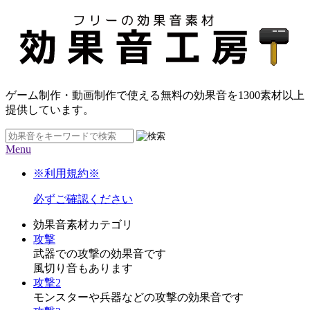
ゲーム制作・動画制作で使える無料の効果音を
1300素材
以上
提供しています。
Menu
※利用規約※
必ずご確認ください
効果音素材カテゴリ
攻撃
武器での攻撃の効果音です
風切り音もあります
攻撃2
モンスターや兵器などの攻撃の効果音です