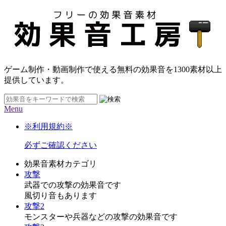
ゲーム制作・動画制作で使える無料の効果音を
1300素材
以上
提供しています。
Menu
※利用規約※
必ずご確認ください
効果音素材カテゴリ
攻撃
武器での攻撃の効果音です
風切り音もあります
攻撃2
モンスターや兵器などの攻撃の効果音です