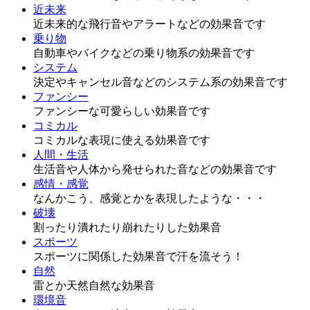
近未来
近未来的な飛行音やアラートなどの効果音です
乗り物
自動車やバイクなどの乗り物系の効果音です
システム
決定やキャンセル音などのシステム系の効果音です
ファンシー
ファンシーな可愛らしい効果音です
コミカル
コミカルな表現に使える効果音です
人間・生活
生活音や人体から発せられた音などの効果音です
感情・感覚
なんかこう、感覚とかを表現したような・・・
破壊
割ったり潰れたり崩れたりした効果音
スポーツ
スポーツに関係した効果音で汗を流そう！
自然
雷とか天然自然な効果音
環境音