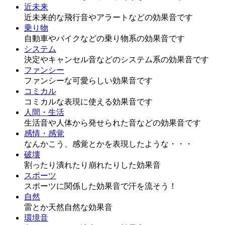
近未来
近未来的な飛行音やアラートなどの効果音です
乗り物
自動車やバイクなどの乗り物系の効果音です
システム
決定やキャンセル音などのシステム系の効果音です
ファンシー
ファンシーな可愛らしい効果音です
コミカル
コミカルな表現に使える効果音です
人間・生活
生活音や人体から発せられた音などの効果音です
感情・感覚
なんかこう、感覚とかを表現したような・・・
破壊
割ったり潰れたり崩れたりした効果音
スポーツ
スポーツに関係した効果音で汗を流そう！
自然
雷とか天然自然な効果音
環境音