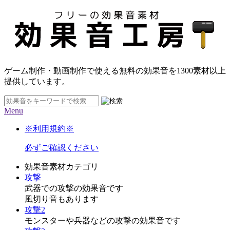
ゲーム制作・動画制作で使える無料の効果音を
1300素材
以上
提供しています。
Menu
※利用規約※
必ずご確認ください
効果音素材カテゴリ
攻撃
武器での攻撃の効果音です
風切り音もあります
攻撃2
モンスターや兵器などの攻撃の効果音です