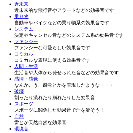
近未来
近未来的な飛行音やアラートなどの効果音です
乗り物
自動車やバイクなどの乗り物系の効果音です
システム
決定やキャンセル音などのシステム系の効果音です
ファンシー
ファンシーな可愛らしい効果音です
コミカル
コミカルな表現に使える効果音です
人間・生活
生活音や人体から発せられた音などの効果音です
感情・感覚
なんかこう、感覚とかを表現したような・・・
破壊
割ったり潰れたり崩れたりした効果音
スポーツ
スポーツに関係した効果音で汗を流そう！
自然
雷とか天然自然な効果音
環境音