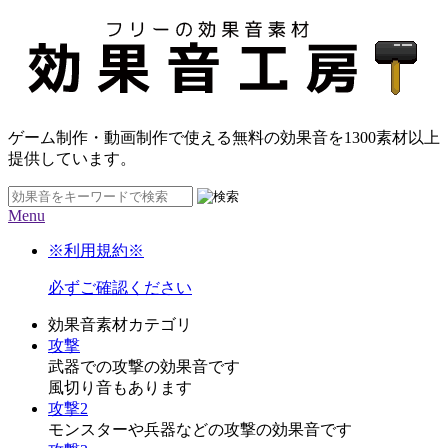
ゲーム制作・動画制作で使える無料の効果音を
1300素材
以上
提供しています。
Menu
※利用規約※
必ずご確認ください
効果音素材カテゴリ
攻撃
武器での攻撃の効果音です
風切り音もあります
攻撃2
モンスターや兵器などの攻撃の効果音です