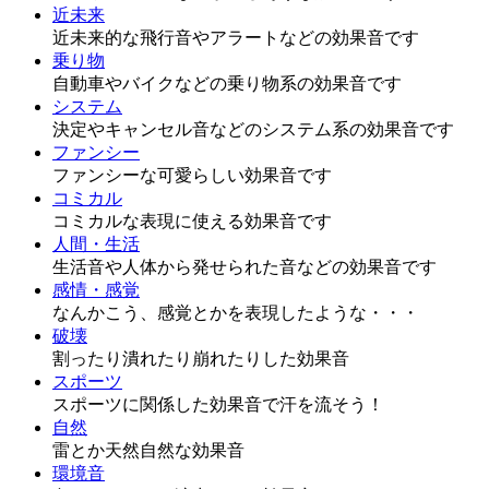
近未来
近未来的な飛行音やアラートなどの効果音です
乗り物
自動車やバイクなどの乗り物系の効果音です
システム
決定やキャンセル音などのシステム系の効果音です
ファンシー
ファンシーな可愛らしい効果音です
コミカル
コミカルな表現に使える効果音です
人間・生活
生活音や人体から発せられた音などの効果音です
感情・感覚
なんかこう、感覚とかを表現したような・・・
破壊
割ったり潰れたり崩れたりした効果音
スポーツ
スポーツに関係した効果音で汗を流そう！
自然
雷とか天然自然な効果音
環境音