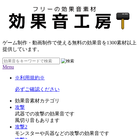
ゲーム制作・動画制作で使える無料の効果音を
1300素材
以上
提供しています。
Menu
※利用規約※
必ずご確認ください
効果音素材カテゴリ
攻撃
武器での攻撃の効果音です
風切り音もあります
攻撃2
モンスターや兵器などの攻撃の効果音です