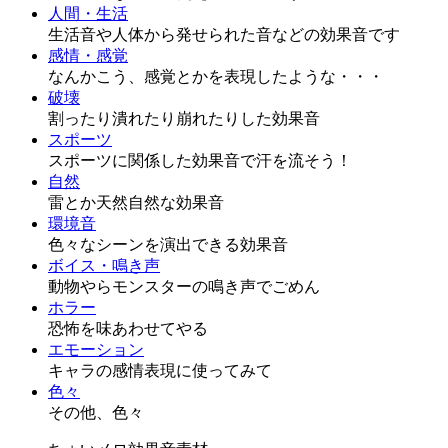
人間・生活
生活音や人体から発せられた音などの効果音です
感情・感覚
なんかこう、感覚とかを表現したような・・・
破壊
割ったり潰れたり崩れたりした効果音
スポーツ
スポーツに関係した効果音で汗を流そう！
自然
雷とか天然自然な効果音
環境音
色々なシーンを演出できる効果音
ボイス・鳴き声
動物やらモンスターの鳴き声でごめん
ホラー
恐怖を味あわせてやる
エモーション
キャラの感情表現に使ってみて
色々
その他、色々