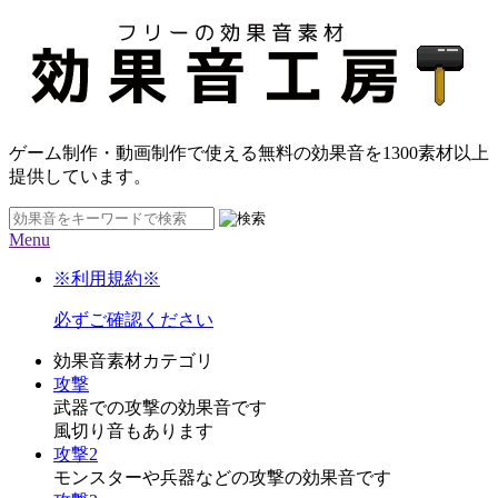
ゲーム制作・動画制作で使える無料の効果音を
1300素材
以上
提供しています。
Menu
※利用規約※
必ずご確認ください
効果音素材カテゴリ
攻撃
武器での攻撃の効果音です
風切り音もあります
攻撃2
モンスターや兵器などの攻撃の効果音です