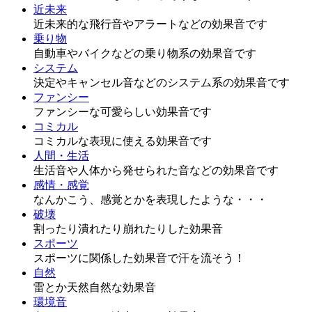
近未来
近未来的な飛行音やアラートなどの効果音です
乗り物
自動車やバイクなどの乗り物系の効果音です
システム
決定やキャンセル音などのシステム系の効果音です
ファンシー
ファンシーな可愛らしい効果音です
コミカル
コミカルな表現に使える効果音です
人間・生活
生活音や人体から発せられた音などの効果音です
感情・感覚
なんかこう、感覚とかを表現したような・・・
破壊
割ったり潰れたり崩れたりした効果音
スポーツ
スポーツに関係した効果音で汗を流そう！
自然
雷とか天然自然な効果音
環境音