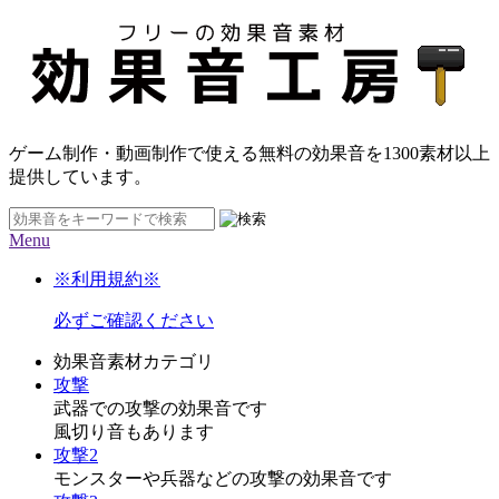
ゲーム制作・動画制作で使える無料の効果音を
1300素材
以上
提供しています。
Menu
※利用規約※
必ずご確認ください
効果音素材カテゴリ
攻撃
武器での攻撃の効果音です
風切り音もあります
攻撃2
モンスターや兵器などの攻撃の効果音です