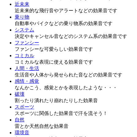
近未来
近未来的な飛行音やアラートなどの効果音です
乗り物
自動車やバイクなどの乗り物系の効果音です
システム
決定やキャンセル音などのシステム系の効果音です
ファンシー
ファンシーな可愛らしい効果音です
コミカル
コミカルな表現に使える効果音です
人間・生活
生活音や人体から発せられた音などの効果音です
感情・感覚
なんかこう、感覚とかを表現したような・・・
破壊
割ったり潰れたり崩れたりした効果音
スポーツ
スポーツに関係した効果音で汗を流そう！
自然
雷とか天然自然な効果音
環境音