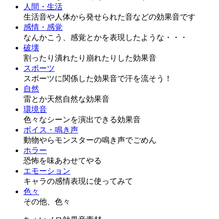
人間・生活
生活音や人体から発せられた音などの効果音です
感情・感覚
なんかこう、感覚とかを表現したような・・・
破壊
割ったり潰れたり崩れたりした効果音
スポーツ
スポーツに関係した効果音で汗を流そう！
自然
雷とか天然自然な効果音
環境音
色々なシーンを演出できる効果音
ボイス・鳴き声
動物やらモンスターの鳴き声でごめん
ホラー
恐怖を味あわせてやる
エモーション
キャラの感情表現に使ってみて
色々
その他、色々