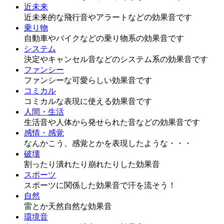
近未来
近未来的な飛行音やアラートなどの効果音です
乗り物
自動車やバイクなどの乗り物系の効果音です
システム
決定やキャンセル音などのシステム系の効果音です
ファンシー
ファンシーな可愛らしい効果音です
コミカル
コミカルな表現に使える効果音です
人間・生活
生活音や人体から発せられた音などの効果音です
感情・感覚
なんかこう、感覚とかを表現したような・・・
破壊
割ったり潰れたり崩れたりした効果音
スポーツ
スポーツに関係した効果音で汗を流そう！
自然
雷とか天然自然な効果音
環境音