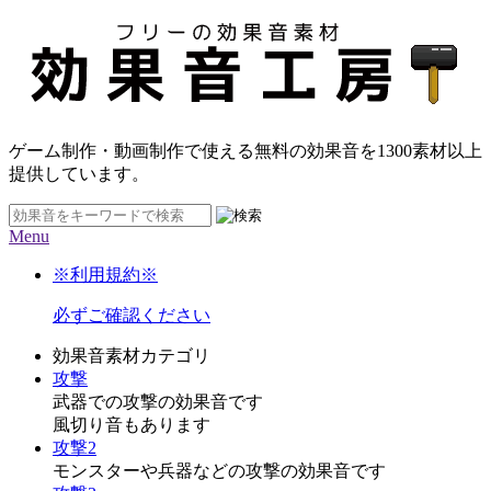
ゲーム制作・動画制作で使える無料の効果音を
1300素材
以上
提供しています。
Menu
※利用規約※
必ずご確認ください
効果音素材カテゴリ
攻撃
武器での攻撃の効果音です
風切り音もあります
攻撃2
モンスターや兵器などの攻撃の効果音です