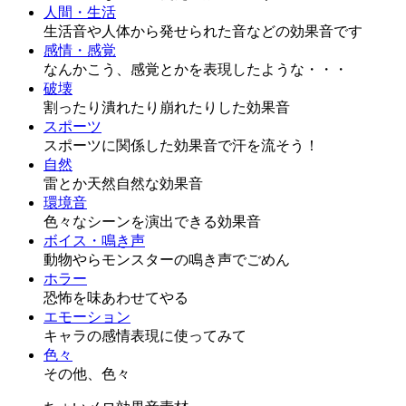
人間・生活
生活音や人体から発せられた音などの効果音です
感情・感覚
なんかこう、感覚とかを表現したような・・・
破壊
割ったり潰れたり崩れたりした効果音
スポーツ
スポーツに関係した効果音で汗を流そう！
自然
雷とか天然自然な効果音
環境音
色々なシーンを演出できる効果音
ボイス・鳴き声
動物やらモンスターの鳴き声でごめん
ホラー
恐怖を味あわせてやる
エモーション
キャラの感情表現に使ってみて
色々
その他、色々