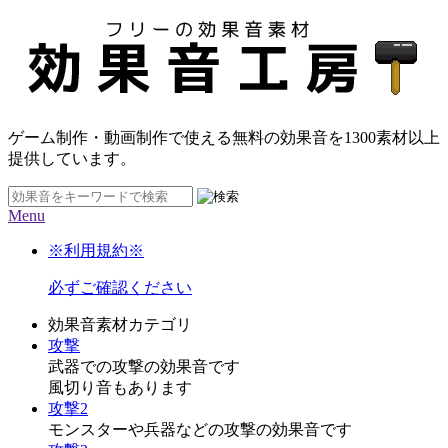
ゲーム制作・動画制作で使える無料の効果音を
1300素材
以上
提供しています。
Menu
※利用規約※
必ずご確認ください
効果音素材カテゴリ
攻撃
武器での攻撃の効果音です
風切り音もあります
攻撃2
モンスターや兵器などの攻撃の効果音です