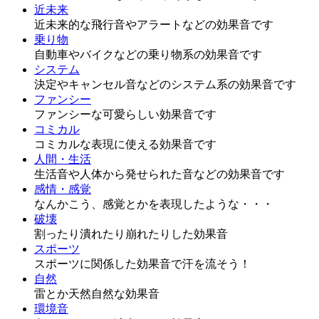
近未来
近未来的な飛行音やアラートなどの効果音です
乗り物
自動車やバイクなどの乗り物系の効果音です
システム
決定やキャンセル音などのシステム系の効果音です
ファンシー
ファンシーな可愛らしい効果音です
コミカル
コミカルな表現に使える効果音です
人間・生活
生活音や人体から発せられた音などの効果音です
感情・感覚
なんかこう、感覚とかを表現したような・・・
破壊
割ったり潰れたり崩れたりした効果音
スポーツ
スポーツに関係した効果音で汗を流そう！
自然
雷とか天然自然な効果音
環境音