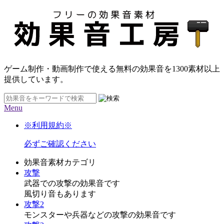
ゲーム制作・動画制作で使える無料の効果音を
1300素材
以上
提供しています。
Menu
※利用規約※
必ずご確認ください
効果音素材カテゴリ
攻撃
武器での攻撃の効果音です
風切り音もあります
攻撃2
モンスターや兵器などの攻撃の効果音です