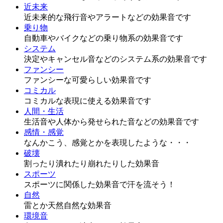
近未来
近未来的な飛行音やアラートなどの効果音です
乗り物
自動車やバイクなどの乗り物系の効果音です
システム
決定やキャンセル音などのシステム系の効果音です
ファンシー
ファンシーな可愛らしい効果音です
コミカル
コミカルな表現に使える効果音です
人間・生活
生活音や人体から発せられた音などの効果音です
感情・感覚
なんかこう、感覚とかを表現したような・・・
破壊
割ったり潰れたり崩れたりした効果音
スポーツ
スポーツに関係した効果音で汗を流そう！
自然
雷とか天然自然な効果音
環境音