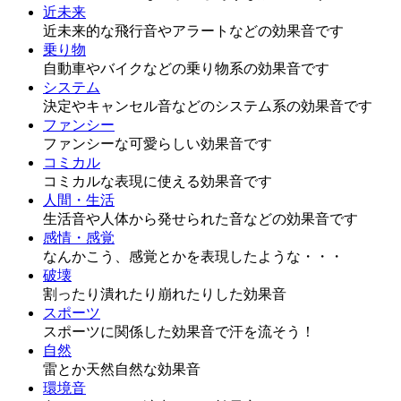
近未来
近未来的な飛行音やアラートなどの効果音です
乗り物
自動車やバイクなどの乗り物系の効果音です
システム
決定やキャンセル音などのシステム系の効果音です
ファンシー
ファンシーな可愛らしい効果音です
コミカル
コミカルな表現に使える効果音です
人間・生活
生活音や人体から発せられた音などの効果音です
感情・感覚
なんかこう、感覚とかを表現したような・・・
破壊
割ったり潰れたり崩れたりした効果音
スポーツ
スポーツに関係した効果音で汗を流そう！
自然
雷とか天然自然な効果音
環境音