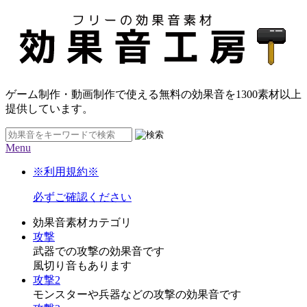
ゲーム制作・動画制作で使える無料の効果音を
1300素材
以上
提供しています。
Menu
※利用規約※
必ずご確認ください
効果音素材カテゴリ
攻撃
武器での攻撃の効果音です
風切り音もあります
攻撃2
モンスターや兵器などの攻撃の効果音です