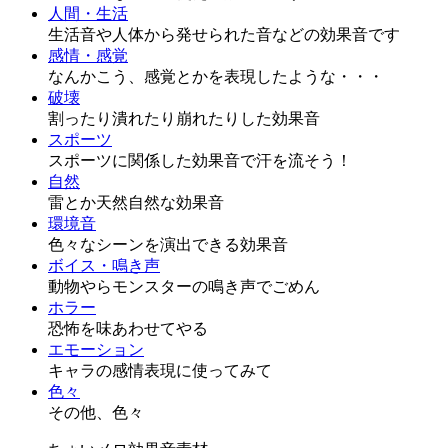
人間・生活
生活音や人体から発せられた音などの効果音です
感情・感覚
なんかこう、感覚とかを表現したような・・・
破壊
割ったり潰れたり崩れたりした効果音
スポーツ
スポーツに関係した効果音で汗を流そう！
自然
雷とか天然自然な効果音
環境音
色々なシーンを演出できる効果音
ボイス・鳴き声
動物やらモンスターの鳴き声でごめん
ホラー
恐怖を味あわせてやる
エモーション
キャラの感情表現に使ってみて
色々
その他、色々