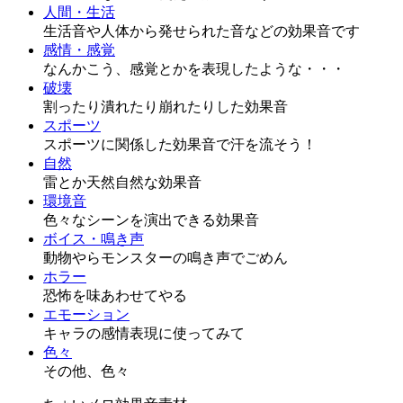
人間・生活
生活音や人体から発せられた音などの効果音です
感情・感覚
なんかこう、感覚とかを表現したような・・・
破壊
割ったり潰れたり崩れたりした効果音
スポーツ
スポーツに関係した効果音で汗を流そう！
自然
雷とか天然自然な効果音
環境音
色々なシーンを演出できる効果音
ボイス・鳴き声
動物やらモンスターの鳴き声でごめん
ホラー
恐怖を味あわせてやる
エモーション
キャラの感情表現に使ってみて
色々
その他、色々