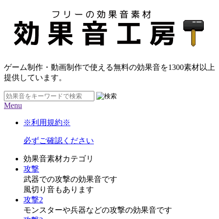
ゲーム制作・動画制作で使える無料の効果音を
1300素材
以上
提供しています。
Menu
※利用規約※
必ずご確認ください
効果音素材カテゴリ
攻撃
武器での攻撃の効果音です
風切り音もあります
攻撃2
モンスターや兵器などの攻撃の効果音です