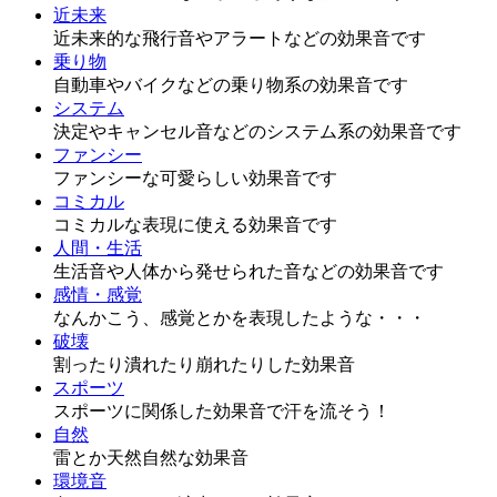
近未来
近未来的な飛行音やアラートなどの効果音です
乗り物
自動車やバイクなどの乗り物系の効果音です
システム
決定やキャンセル音などのシステム系の効果音です
ファンシー
ファンシーな可愛らしい効果音です
コミカル
コミカルな表現に使える効果音です
人間・生活
生活音や人体から発せられた音などの効果音です
感情・感覚
なんかこう、感覚とかを表現したような・・・
破壊
割ったり潰れたり崩れたりした効果音
スポーツ
スポーツに関係した効果音で汗を流そう！
自然
雷とか天然自然な効果音
環境音