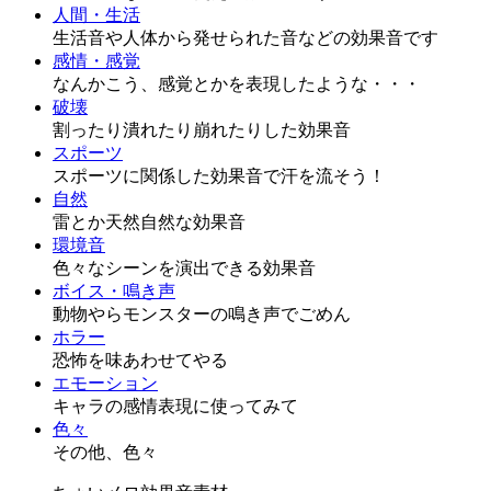
人間・生活
生活音や人体から発せられた音などの効果音です
感情・感覚
なんかこう、感覚とかを表現したような・・・
破壊
割ったり潰れたり崩れたりした効果音
スポーツ
スポーツに関係した効果音で汗を流そう！
自然
雷とか天然自然な効果音
環境音
色々なシーンを演出できる効果音
ボイス・鳴き声
動物やらモンスターの鳴き声でごめん
ホラー
恐怖を味あわせてやる
エモーション
キャラの感情表現に使ってみて
色々
その他、色々