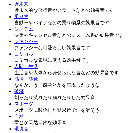
近未来
近未来的な飛行音やアラートなどの効果音です
乗り物
自動車やバイクなどの乗り物系の効果音です
システム
決定やキャンセル音などのシステム系の効果音です
ファンシー
ファンシーな可愛らしい効果音です
コミカル
コミカルな表現に使える効果音です
人間・生活
生活音や人体から発せられた音などの効果音です
感情・感覚
なんかこう、感覚とかを表現したような・・・
破壊
割ったり潰れたり崩れたりした効果音
スポーツ
スポーツに関係した効果音で汗を流そう！
自然
雷とか天然自然な効果音
環境音