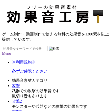
ゲーム制作・動画制作で使える無料の効果音を
1300素材
以上
提供しています。
Menu
※利用規約※
必ずご確認ください
効果音素材カテゴリ
攻撃
武器での攻撃の効果音です
風切り音もあります
攻撃2
モンスターや兵器などの攻撃の効果音です